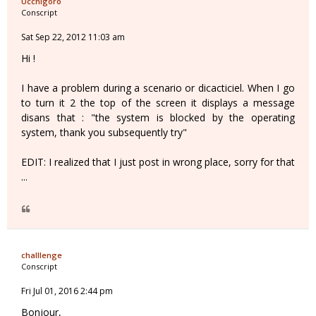
Ucchigoro
Conscript
Sat Sep 22, 2012 11:03 am
Hi !
I have a problem during a scenario or dicacticiel. When I go
to turn it 2 the top of the screen it displays a message
disans that : "the system is blocked by the operating
system, thank you subsequently try"
EDIT: I realized that I just post in wrong place, sorry for that
...
challlenge
Conscript
Fri Jul 01, 2016 2:44 pm
Bonjour,