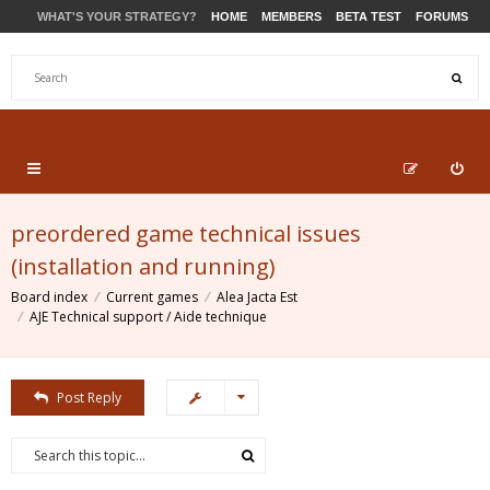
WHAT'S YOUR STRATEGY?
HOME
MEMBERS
BETA TEST
FORUMS
STORE
PRODUCTS
SUPPORT
preordered game technical issues
(installation and running)
Board index
Current games
Alea Jacta Est
AJE Technical support / Aide technique
Post Reply