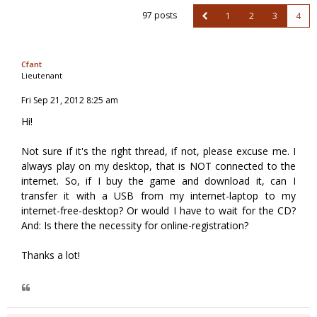
97 posts
1
2
3
4
Cfant
Lieutenant
Fri Sep 21, 2012 8:25 am
Hi!
Not sure if it's the right thread, if not, please excuse me. I
always play on my desktop, that is NOT connected to the
internet. So, if I buy the game and download it, can I
transfer it with a USB from my internet-laptop to my
internet-free-desktop? Or would I have to wait for the CD?
And: Is there the necessity for online-registration?
Thanks a lot!