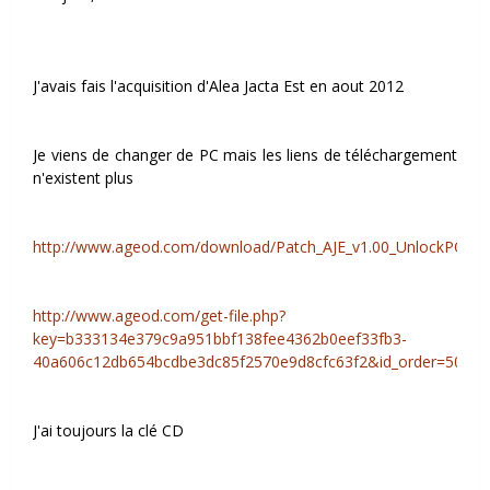
J'avais fais l'acquisition d'Alea Jacta Est en aout 2012
Je viens de changer de PC mais les liens de téléchargement
n'existent plus
http://www.ageod.com/download/Patch_AJE_v1.00_UnlockPO.ex
http://www.ageod.com/get-file.php?
key=b333134e379c9a951bbf138fee4362b0eef33fb3-
40a606c12db654bcdbe3dc85f2570e9d8cfc63f2&id_order=505&s
J'ai toujours la clé CD