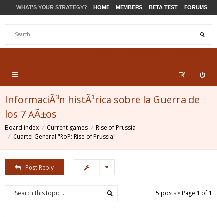
WHAT'S YOUR STRATEGY?
HOME
MEMBERS
BETA TEST
FORUMS
STORE
PRODUCTS
SUPPORT
InformaciÃ³n histÃ³rica sobre la Guerra de
los 7 AÃ±os
Board index
Current games
Rise of Prussia
Cuartel General "RoP: Rise of Prussia"
Post Reply
5 posts • Page
1
of
1