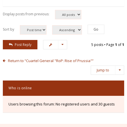
Display posts from previous:
Sort by
Post Reply
5 posts • Page
1
of
1
Return to “Cuartel General "RoP: Rise of Prussia"”
Jump to
Who is online
Users browsing this forum: No registered users and 30 guests