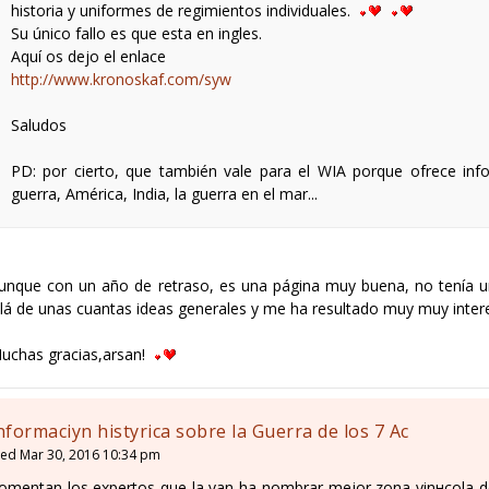
historia y uniformes de regimientos individuales.
Su único fallo es que esta en ingles.
Aquí os dejo el enlace
http://www.kronoskaf.com/syw
Saludos
PD: por cierto, que también vale para el WIA porque ofrece inf
guerra, América, India, la guerra en el mar...
unque con un año de retraso, es una página muy buena, no tenía u
llá de unas cuantas ideas generales y me ha resultado muy muy inter
uchas gracias,arsan!
nformaciуn histуrica sobre la Guerra de los 7 Aс
ed Mar 30, 2016 10:34 pm
omentan los expertos que la van ha nombrar mejor zona vinнcola d