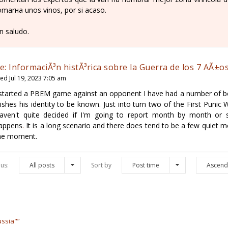
omarнa unos vinos, por si acaso.
n saludo.
e: InformaciÃ³n histÃ³rica sobre la Guerra de los 7 AÃ±o
ed Jul 19, 2023 7:05 am
 started a PBEM game against an opponent I have had a number of b
ishes his identity to be known. Just into turn two of the First Punic 
aven't quite decided if I'm going to report month by month or 
appens
.
It is a long scenario and there does tend to be a few quiet m
he moment.
us:
All posts
Sort by
Post time
Ascend
ussia"”