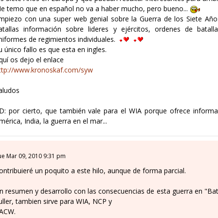
e temo que en español no va a haber mucho, pero bueno...
mpiezo con una super web genial sobre la Guerra de los Siete Añ
atallas información sobre lideres y ejércitos, ordenes de batalla
niformes de regimientos individuales.
u único fallo es que esta en ingles.
quí os dejo el enlace
ttp://www.kronoskaf.com/syw
aludos
D: por cierto, que también vale para el WIA porque ofrece informa
mérica, India, la guerra en el mar...
ue Mar 09, 2010 9:31 pm
ontribuieré un poquito a este hilo, aunque de forma parcial.
n resumen y desarrollo con las consecuencias de esta guerra en "Bat
uller, tambien sirve para WIA, NCP y
ACW.