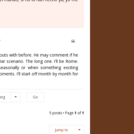
s
outs with before. He may comment if he
War scenario. The long one. I'll be Rome.
seasonally or when something exciting
oments. I'll start off month by month for
ing
5 posts • Page
1
of
1
Jump to