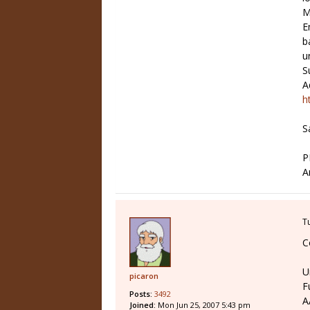
M
E
b
u
S
A
h
S
P
A
T
C
U
picaron
F
Posts:
3492
A
Joined:
Mon Jun 25, 2007 5:43 pm