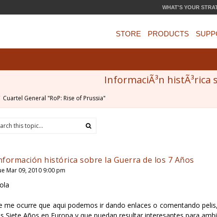
WHAT'S YOUR STRA
STORE
PRODUCTS
SUPP
InformaciÃ³n histÃ³rica 
Cuartel General "RoP: Rise of Prussia"
nformación histórica sobre la Guerra de los 7 Años
ue Mar 09, 2010 9:00 pm
ola
e me ocurre que aqui podemos ir dando enlaces o comentando pelis, l
os Siete Años en Europa y que puedan resultar interesantes para ambie