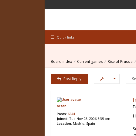
Quick links
Board index
Current games
Rise of Prussia
Post Reply
I
arsan
T
Posts:
6244
H
Joined:
Tue Nov 28, 2006 6:35 pm
Location:
Madrid, Spain
S
l