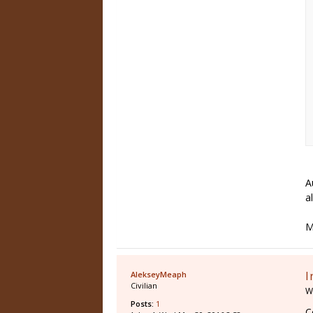
A
a
M
I
AlekseyMeaph
Civilian
W
Posts:
1
C