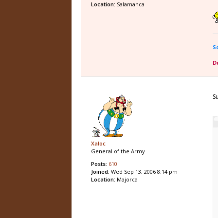
Location:
Salamanca
S
D
S
Xaloc
General of the Army
Posts:
610
Joined:
Wed Sep 13, 2006 8:14 pm
Location:
Majorca