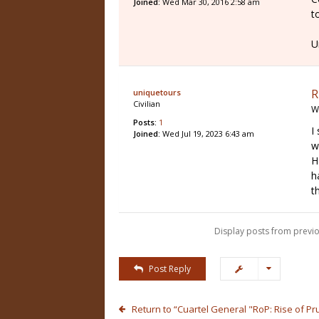
Joined:
Wed Mar 30, 2016 2:58 am
t
U
R
uniquetours
Civilian
W
Posts:
1
I
Joined:
Wed Jul 19, 2023 6:43 am
w
H
h
t
Display posts from previo
Post Reply
Return to “Cuartel General "RoP: Rise of Pr