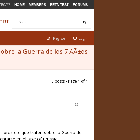
TEGY?
HOME
MEMBERS
BETA TEST
FORUMS
ORT
Register
Login
sobre la Guerra de los 7 AÃ±os
5 posts • Page
1
of
1
ibros etc que traten sobre la Guerra de
ntarse en el Rise of Prussia.