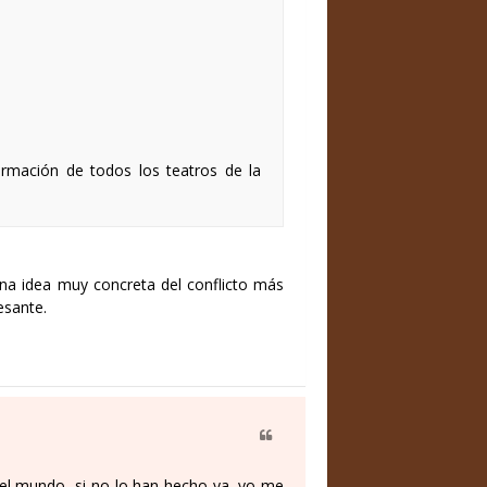
ormación de todos los teatros de la
na idea muy concreta del conflicto más
esante.
el mundo, si no lo han hecho ya, yo me